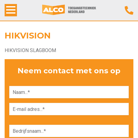
Home
HIKVISION
Alco Toegangstechniek
HIKVISION SLAGBOOM
Producten
Neem contact met ons op
Werkwijze
Contact