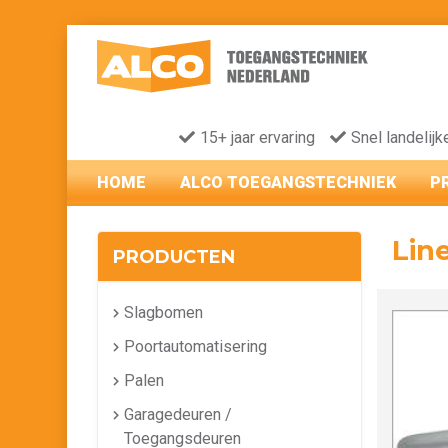
15+ jaar ervaring
Snel landelijk
HOME
ALCO TOEGANGSTECHNIEK
P
Lin
PRODUCTEN
Slagbomen
Poortautomatisering
Palen
Garagedeuren /
Toegangsdeuren