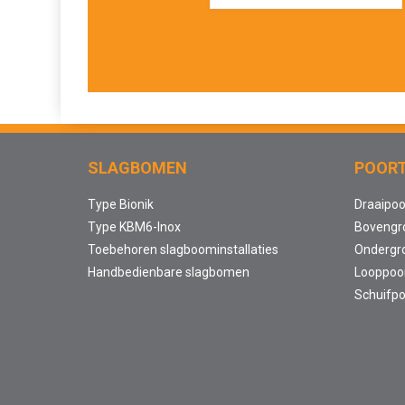
SLAGBOMEN
POOR
Type Bionik
Draaipoo
Type KBM6-Inox
Bovengr
Toebehoren slagboominstallaties
Ondergr
Handbedienbare slagbomen
Looppoor
Schuifpo